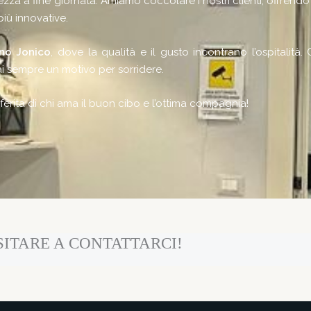
 a fine giornata. Amiamo coccolare i nostri clienti, offrendo
più innovative.
no Jonico
, dove la qualità e il gusto incontrano l’ospitalità
ai sempre un motivo per sorridere.
ferita di chi ama il buon cibo e l’ottima compagnia!
ITARE A CONTATTARCI!