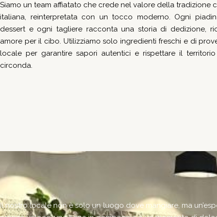
Siamo un team affiatato che crede nel valore della tradizione c
italiana, reinterpretata con un tocco moderno. Ogni piadin
dessert e ogni tagliere racconta una storia di dedizione, ri
amore per il cibo. Utilizziamo solo ingredienti freschi e di pro
locale per garantire sapori autentici e rispettare il territori
circonda.
Il nostro locale non è solo un luogo dove mangiare, ma un’espe