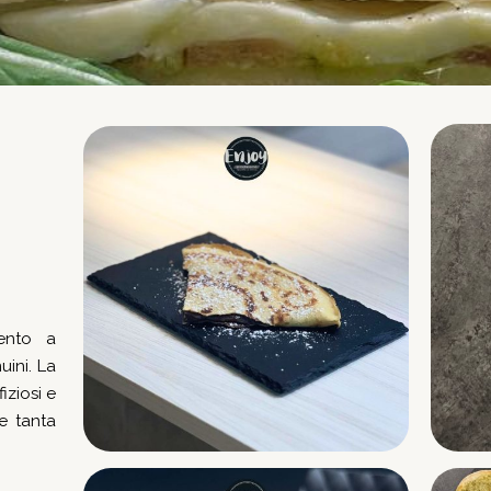
mento a
uini. La
fiziosi e
 e tanta