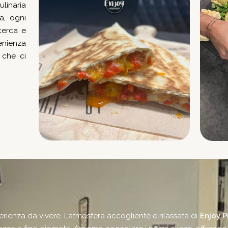
ulinaria
a, ogni
cerca e
venienza
o che ci
rienza da vivere. L’atmosfera accogliente e rilassata di
Enjoy P