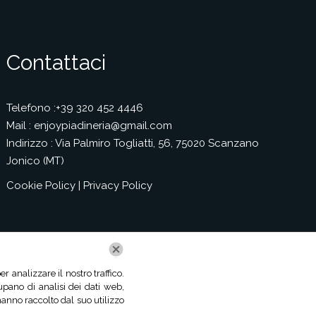
Contattaci
Telefono :+39 320 452 4446
Mail : enjoypiadineria@gmail.com
Indirizzo : Via Palmiro Togliatti, 56, 75020 Scanzano
Jonico (MT)
Cookie Policy
|
Privacy Policy
 analizzare il nostro traffico.
upano di analisi dei dati web,
hanno raccolto dal suo utilizzo