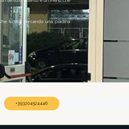
 un servizio attento e un menù che
. Che tu stia cercando una piadina
+393204524446