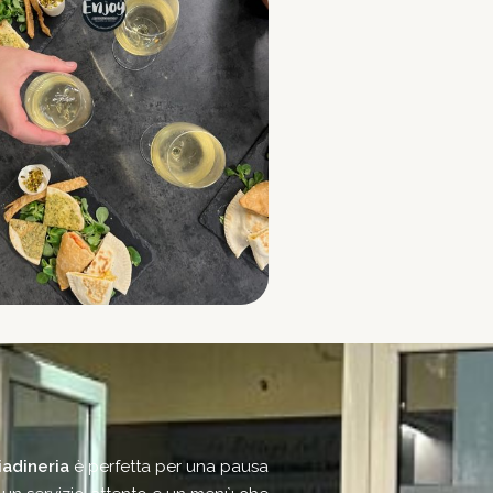
iadineria
è perfetta per una pausa