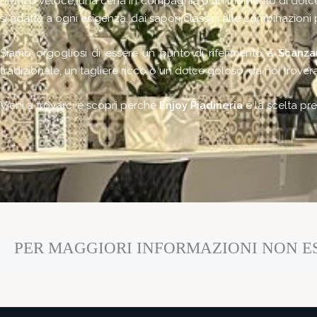
pranzo veloce, una cena in compagnia o un momento di dolcezza
si adatta a ogni esigenza, dai sapori classici alle combinazioni 
Siamo orgogliosi di essere un punto di riferimento a
Scanza
tradizionale, un tagliere ricco o un dolce goloso, da noi trover
Vieni a trovarci e scopri perché
Enjoy Piadineria
è la scelta pre
PER MAGGIORI INFORMAZIONI NON ES